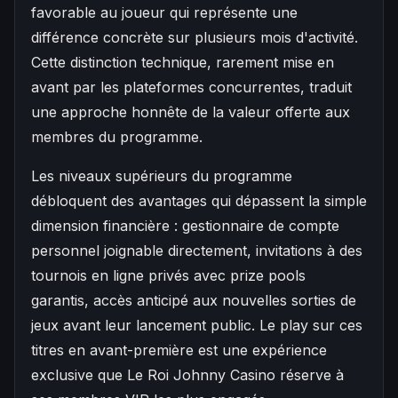
favorable au joueur qui représente une
différence concrète sur plusieurs mois d'activité.
Cette distinction technique, rarement mise en
avant par les plateformes concurrentes, traduit
une approche honnête de la valeur offerte aux
membres du programme.
Les niveaux supérieurs du programme
débloquent des avantages qui dépassent la simple
dimension financière : gestionnaire de compte
personnel joignable directement, invitations à des
tournois en ligne privés avec prize pools
garantis, accès anticipé aux nouvelles sorties de
jeux avant leur lancement public. Le play sur ces
titres en avant-première est une expérience
exclusive que Le Roi Johnny Casino réserve à