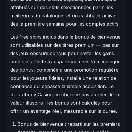
attribués sur des slots sélectionnées parmi les
meilleures du catalogue, et un cashback activé
dès la première semaine pour les comptes actifs.
Les free spins inclus dans le bonus de bienvenue
sont utilisables sur des titres premium — pas sur
des jeux obscurs conçus pour limiter les gains
potentiels. Cette transparence dans la mécanique
des bonus, combinée à une promotion régulière
pour les joueurs fidèles, installe une relation de
confiance qui dépasse la simple acquisition. Le
Roi Johnny Casino ne cherche pas à créer de la
valeur illusoire : les bonus sont calculés pour
offrir un avantage réel, mesurable sur la durée.
Bonus de bienvenue : réparti sur les premiers