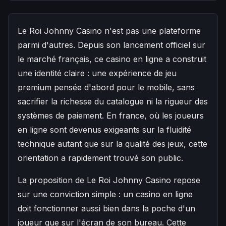
Le Roi Johnny Casino n'est pas une plateforme
parmi d'autres. Depuis son lancement officiel sur
le marché français, ce casino en ligne a construit
une identité claire : une expérience de jeu
premium pensée d'abord pour le mobile, sans
sacrifier la richesse du catalogue ni la rigueur des
systèmes de paiement. En france, où les joueurs
en ligne sont devenus exigeants sur la fluidité
technique autant que sur la qualité des jeux, cette
orientation a rapidement trouvé son public.
La proposition de Le Roi Johnny Casino repose
sur une conviction simple : un casino en ligne
doit fonctionner aussi bien dans la poche d'un
joueur que sur l'écran de son bureau. Cette