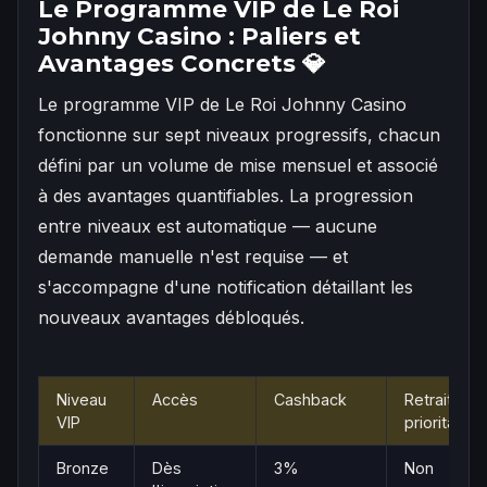
Le Programme VIP de Le Roi
Johnny Casino : Paliers et
Avantages Concrets 💎
Le programme VIP de Le Roi Johnny Casino
fonctionne sur sept niveaux progressifs, chacun
défini par un volume de mise mensuel et associé
à des avantages quantifiables. La progression
entre niveaux est automatique — aucune
demande manuelle n'est requise — et
s'accompagne d'une notification détaillant les
nouveaux avantages débloqués.
Niveau
Accès
Cashback
Retrait
VIP
prioritaire
Bronze
Dès
3%
Non