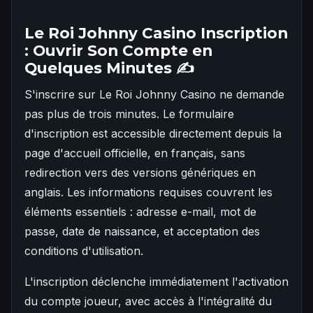
Le Roi Johnny Casino Inscription
: Ouvrir Son Compte en
Quelques Minutes ✍️
S'inscrire sur Le Roi Johnny Casino ne demande
pas plus de trois minutes. Le formulaire
d'inscription est accessible directement depuis la
page d'accueil officielle, en français, sans
redirection vers des versions génériques en
anglais. Les informations requises couvrent les
éléments essentiels : adresse e-mail, mot de
passe, date de naissance, et acceptation des
conditions d'utilisation.
L'inscription déclenche immédiatement l'activation
du compte joueur, avec accès à l'intégralité du