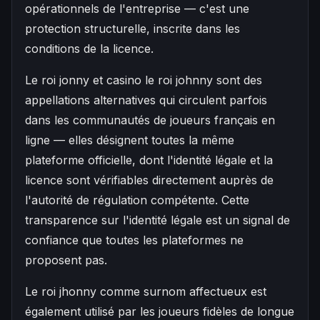
opérationnels de l'entreprise — c'est une
protection structurelle, inscrite dans les
conditions de la licence.
Le roi jonny et casino le roi johnny sont des
appellations alternatives qui circulent parfois
dans les communautés de joueurs français en
ligne — elles désignent toutes la même
plateforme officielle, dont l'identité légale et la
licence sont vérifiables directement auprès de
l'autorité de régulation compétente. Cette
transparence sur l'identité légale est un signal de
confiance que toutes les plateformes ne
proposent pas.
Le roi jhonny comme surnom affectueux est
également utilisé par les joueurs fidèles de longue