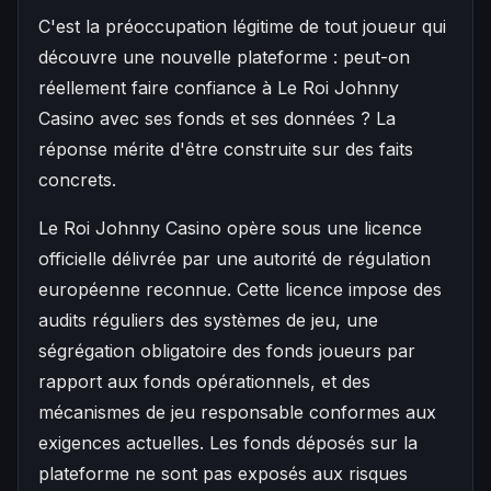
C'est la préoccupation légitime de tout joueur qui
découvre une nouvelle plateforme : peut-on
réellement faire confiance à Le Roi Johnny
Casino avec ses fonds et ses données ? La
réponse mérite d'être construite sur des faits
concrets.
Le Roi Johnny Casino opère sous une licence
officielle délivrée par une autorité de régulation
européenne reconnue. Cette licence impose des
audits réguliers des systèmes de jeu, une
ségrégation obligatoire des fonds joueurs par
rapport aux fonds opérationnels, et des
mécanismes de jeu responsable conformes aux
exigences actuelles. Les fonds déposés sur la
plateforme ne sont pas exposés aux risques