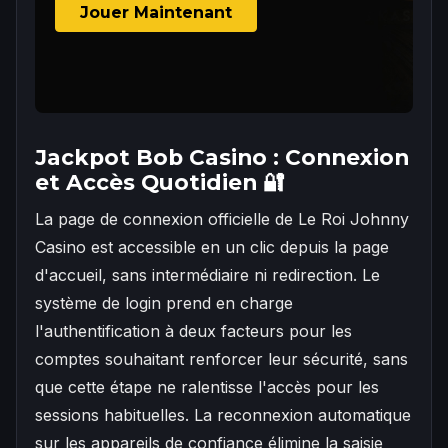
Jouer Maintenant
Jackpot Bob Casino : Connexion
et Accès Quotidien 🔐
La page de connexion officielle de Le Roi Johnny
Casino est accessible en un clic depuis la page
d'accueil, sans intermédiaire ni redirection. Le
système de login prend en charge
l'authentification à deux facteurs pour les
comptes souhaitant renforcer leur sécurité, sans
que cette étape ne ralentisse l'accès pour les
sessions habituelles. La reconnexion automatique
sur les appareils de confiance élimine la saisie