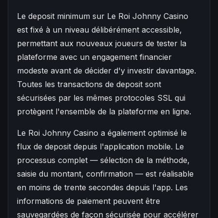
Le deposit minimum sur Le Roi Johnny Casino
est fixé à un niveau délibérément accessible,
permettant aux nouveaux joueurs de tester la
plateforme avec un engagement financier
modeste avant de décider d'y investir davantage.
Toutes les transactions de deposit sont
sécurisées par les mêmes protocoles SSL qui
protègent l'ensemble de la plateforme en ligne.
Le Roi Johnny Casino a également optimisé le
flux de deposit depuis l'application mobile. Le
processus complet — sélection de la méthode,
saisie du montant, confirmation — est réalisable
en moins de trente secondes depuis l'app. Les
informations de paiement peuvent être
sauvegardées de façon sécurisée pour accélérer