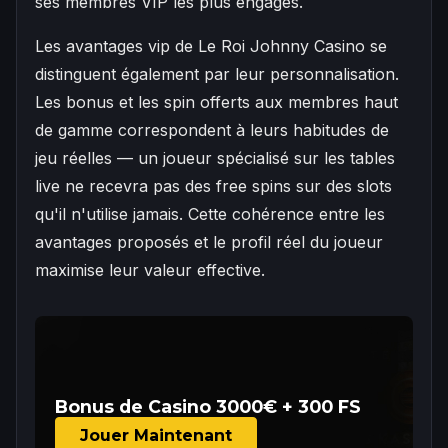
ses membres VIP les plus engagés.
Les avantages vip de Le Roi Johnny Casino se
distinguent également par leur personnalisation.
Les bonus et les spin offerts aux membres haut
de gamme correspondent à leurs habitudes de
jeu réelles — un joueur spécialisé sur les tables
live ne recevra pas des free spins sur des slots
qu'il n'utilise jamais. Cette cohérence entre les
avantages proposés et le profil réel du joueur
maximise leur valeur effective.
Bonus de Casino 3000€ + 300 FS
Jouer Maintenant